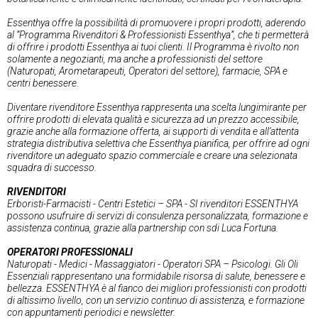
Essenthya offre la possibilità di promuovere i propri prodotti, aderendo
al “Programma Rivenditori & Professionisti Essenthya”, che ti permetterà
di offrire i prodotti Essenthya ai tuoi clienti. Il Programma è rivolto non
solamente a negozianti, ma anche a professionisti del settore
(Naturopati, Arometarapeuti, Operatori del settore), farmacie, SPA e
centri benessere.
Diventare rivenditore Essenthya rappresenta una scelta lungimirante per
offrire prodotti di elevata qualità e sicurezza ad un prezzo accessibile,
grazie anche alla formazione offerta, ai supporti di vendita e all’attenta
strategia distributiva selettiva che Essenthya pianifica, per offrire ad ogni
rivenditore un adeguato spazio commerciale e creare una selezionata
squadra di successo.
RIVENDITORI
Erboristi-Farmacisti - Centri Estetici – SPA - SI rivenditori ESSENTHYA
possono usufruire di servizi di consulenza personalizzata, formazione e
assistenza continua, grazie alla partnership con sdi Luca Fortuna.
OPERATORI PROFESSIONALI
Naturopati - Medici - Massaggiatori - Operatori SPA – Psicologi. Gli Oli
Essenziali rappresentano una formidabile risorsa di salute, benessere e
bellezza. ESSENTHYA è al fianco dei migliori professionisti con prodotti
di altissimo livello, con un servizio continuo di assistenza, e formazione
con appuntamenti periodici e newsletter.