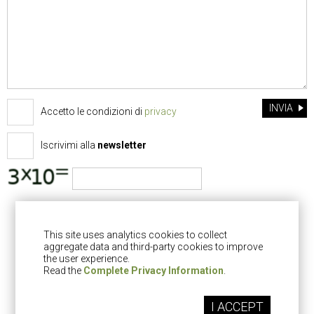
INVIA
Accetto le condizioni di
privacy
Iscrivimi alla
newsletter
This site uses analytics cookies to collect
aggregate data and third-party cookies to improve
the user experience.
Read the
Complete Privacy Information
.
Copyright © 2016 |
info@essenthya.it
| P.IVA 0693166010
Iscriviti alla nostra
newsletter!
I ACCEPT
Inserisci di seguito il tuo indirizzo email