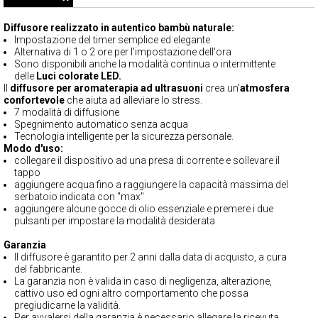
Diffusore realizzato in autentico bambù naturale:
Impostazione del timer semplice ed elegante
Alternativa di 1 o 2 ore per l'impostazione dell'ora
Sono disponibili anche la modalità continua o intermittente
delle
Luci colorate LED.
Il
diffusore per aromaterapia ad ultrasuoni
crea un'
atmosfera
confortevole
che aiuta ad alleviare lo stress.
7 modalità di diffusione
Spegnimento automatico senza acqua
Tecnologia intelligente per la sicurezza personale.
Modo d'uso:
collegare il dispositivo ad una presa di corrente e sollevare il
tappo
aggiungere acqua fino a raggiungere la capacità massima del
serbatoio indicata con "max"
aggiungere alcune gocce di olio essenziale e premere i due
pulsanti per impostare la modalità desiderata
Garanzia
Il diffusore è garantito per 2 anni dalla data di acquisto, a cura
del fabbricante.
La garanzia non è valida in caso di negligenza, alterazione,
cattivo uso ed ogni altro comportamento che possa
pregiudicarne la validità.
Per avvalersi della garanzia è necessario allegare la ricevuta