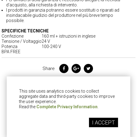
d’acquisto, alla richiesta di intervento.
I prodotti in garanzia potranno essere sostituiti o riparati ad
insindacabile giudizio del produttore nel più breve tempo
possibile.
SPECIFICHE TECNICHE
Confezione
160 ml + istruzioni in inglese
Tensione / Voltaggio
24 V
Potenza
100-240 V
BPA FREE
Share
This site uses analytics cookies to collect
aggregate data and third-party cookies to improve
the user experience.
Read the
Complete Privacy Information
.
Copyright © 2016 |
info@essenthya.it
| P.IVA 0693166010
Iscriviti alla nostra
newsletter!
I ACCEPT
Inserisci di seguito il tuo indirizzo email